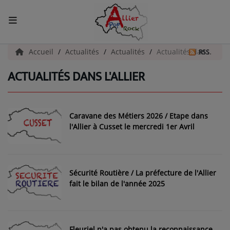
ACCUEIL
Accueil
Actualités
Actualités
Actualités dans l'Allier
RSS
ACTUALITÉS DANS L'ALLIER
Actualités
INFOS - ALLIER
Caravane des Métiers 2026 / Etape dans
AGENDA CULTUREL - ALLIER
l'Allier à Cusset le mercredi 1er Avril
INFOS POP ROCK
Sécurité Routière / La préfecture de l'Allier
La Radio
fait le bilan de l'année 2025
EMISSIONS
ARTISTES
Fleuriel n'a pas obtenu la reconnaissance