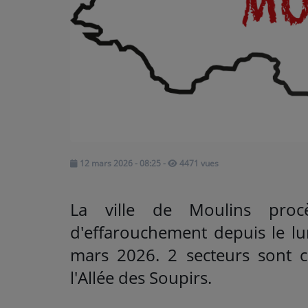
ARTISTES
Médias
PODCASTS
Agenda
12 mars 2026 - 08:25
-
4471 vues
Titres diffusés
La ville de Moulins pro
d'effarouchement depuis le lu
mars 2026. 2 secteurs sont c
l'Allée des Soupirs
.