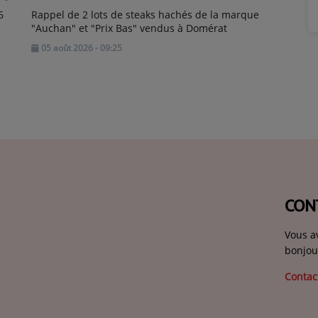
6
Rappel de 2 lots de steaks hachés de la marque
"Auchan" et "Prix Bas" vendus à Domérat
05 août 2026 - 09:25
CON
Vous a
bonjou
Contac