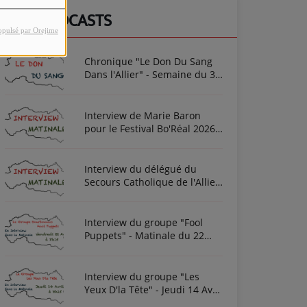
NOS PODCASTS
opulsé par Orejime
Chronique "Le Don Du Sang
Dans l'Allier" - Semaine du 3
Août 2026
Interview de Marie Baron
pour le Festival Bo'Réal 2026
à Neuilly-le-Réal le vendredi
26 et le samedi 27 juin
Interview du délégué du
Secours Catholique de l'Allier
Frédéric Cottin ce mardi 21
Novembre 2023
Interview du groupe "Fool
Puppets" - Matinale du 22
Avril 2022
Interview du groupe "Les
Yeux D'la Tête" - Jeudi 14 Avril
2022