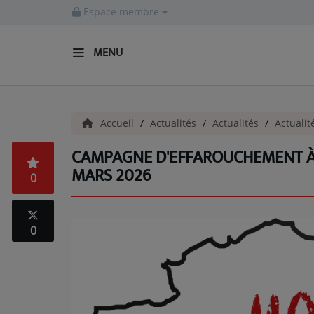
Espace membre
MENU
ACCUEIL
Accueil
Actualités
Actualités
Actualit
Actualités
CAMPAGNE D'EFFAROUCHEMENT À 
INFOS - ALLIER
MARS 2026
0
AGENDA CULTUREL - ALLIER
INFOS POP ROCK
0
La Radio
EMISSIONS