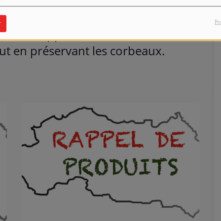
 secteur le temps de l'intervention.
Pr
r
e est d'apporter une solution aux
out en préservant les corbeaux.