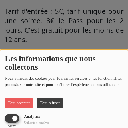
Tarif d'entrée : 5€, tarif unique pour
une soirée, 8€ le Pass pour les 2
jours. C'est gratuit pour les moins de
12 ans.
Bar, restauration et camping sur
Les informations que nous
place.
collectons
Au programme du week-end :
Nous utilisons des cookies pour fournir les services et les fonctionnalités
proposés sur notre site et pour améliorer l'expérience de nos utilisateurs.
Vendredi 26 juin à 19h : 1ère série de
concerts avec "Comme une étoile",
Tout accepter
Tout refuser
"Kickin'Dudes" et une soirée mousse
Analytics
avec Fou Allier.
Utilisation: Analyse
Activé