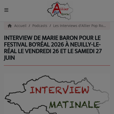
ACCUEIL
Accueil
Podcasts
Les Interviews d'Allier Pop Rock
INTERVIEW DE MARIE BARON POUR LE
Actualités
FESTIVAL BO'RÉAL 2026 À NEUILLY-LE-
RÉAL LE VENDREDI 26 ET LE SAMEDI 27
INFOS - ALLIER
JUIN
AGENDA CULTUREL - ALLIER
INFOS POP ROCK
La Radio
EMISSIONS
ARTISTES