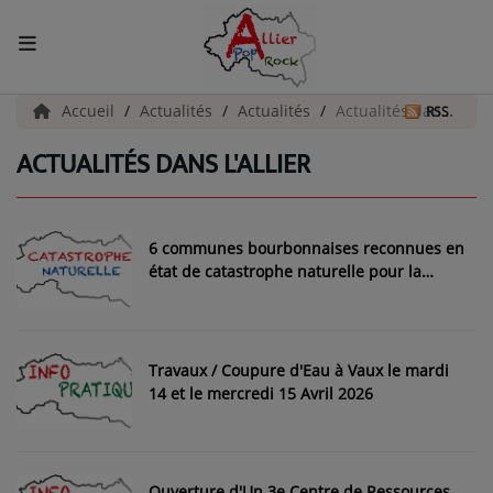
ACCUEIL
Accueil
Actualités
Actualités
Actualités dans l'Allier
RSS
ACTUALITÉS DANS L'ALLIER
Actualités
INFOS - ALLIER
6 communes bourbonnaises reconnues en
AGENDA CULTUREL - ALLIER
état de catastrophe naturelle pour la
sécheresse en 2025
INFOS POP ROCK
Travaux / Coupure d'Eau à Vaux le mardi
La Radio
14 et le mercredi 15 Avril 2026
EMISSIONS
ARTISTES
Ouverture d'Un 3e Centre de Ressources