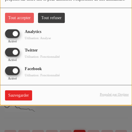
vigilance concernant les chenilles
processionnaires
Tout accepter
Tout refuser
Bricolage, Jardinage : Rappel des Horaires
Analytics
à Respecter Pour Eviter les Nuisances
Utilisation: Analyse
Activé
Sonores
Twitter
Utilisation: Fonctionnalité
Activé
Campagne de déclaration des revenus
Facebook
2025 - Vous avez jusqu'au 21 mai 2026
dans l'Allier
Utilisation: Fonctionnalité
Activé
Propulsé par Orejime
Sauvegarder
Hausse de 21% des Evénements
Indésirables Graves associés aux Soins
entre 2023 et 2025 dans l'Allier (ARS)