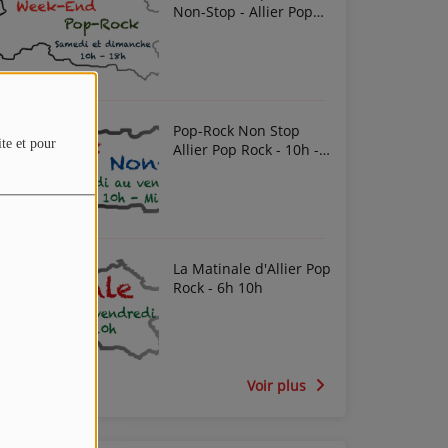
Non-Stop - Allier Pop
Rock
Pop-Rock Non Stop
ite et pour
Allier Pop Rock - 10h -
Midi
La Matinale d'Allier Pop
Rock - 6h 10h
Voir plus