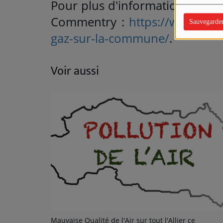
Pour plus d'informations, vous p
Commentry :
https://www.comm
Sauvegarde
gaz-sur-la-commune/
.
Voir aussi
Mauvaise Qualité de l'Air sur tout l'Allier ce