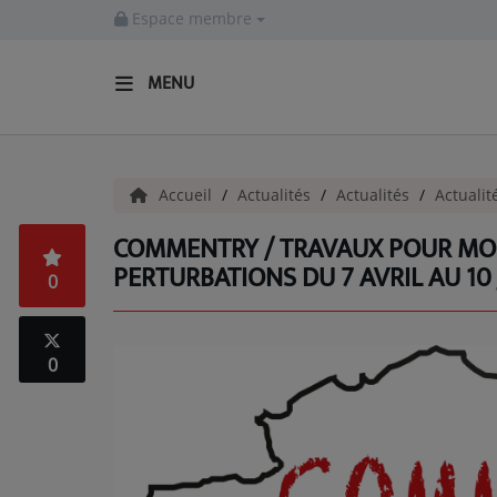
Espace membre
MENU
ACCUEIL
Accueil
Actualités
Actualités
Actualit
Actualités
COMMENTRY / TRAVAUX POUR MOD
INFOS - ALLIER
PERTURBATIONS DU 7 AVRIL AU 10 
0
AGENDA CULTUREL - ALLIER
INFOS POP ROCK
0
La Radio
EMISSIONS