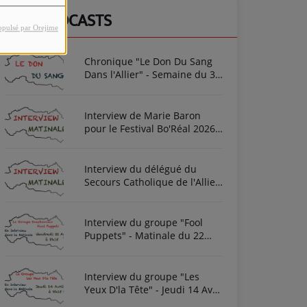
NOS PODCASTS
opulsé par Orejime
Chronique "Le Don Du Sang
Dans l'Allier" - Semaine du 3
Août 2026
Interview de Marie Baron
pour le Festival Bo'Réal 2026
à Neuilly-le-Réal le vendredi
26 et le samedi 27 juin
Interview du délégué du
Secours Catholique de l'Allier
Frédéric Cottin ce mardi 21
Novembre 2023
Interview du groupe "Fool
Puppets" - Matinale du 22
Avril 2022
Interview du groupe "Les
Yeux D'la Tête" - Jeudi 14 Avril
2022