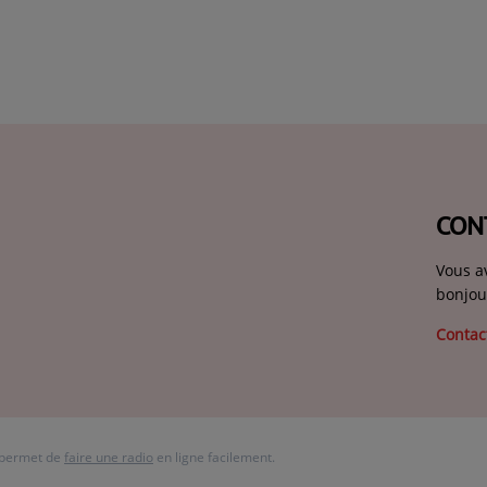
CON
Vous a
bonjou
Contac
 permet de
faire une radio
en ligne facilement.