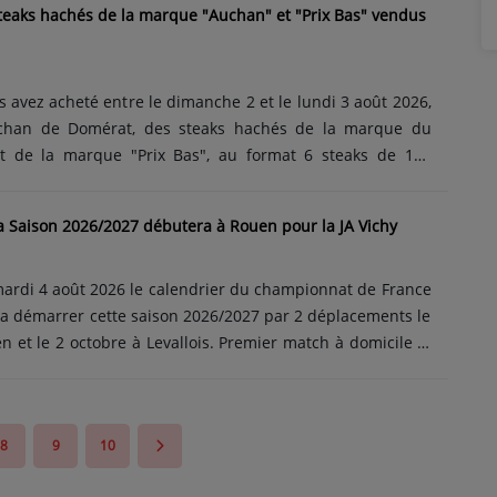
steaks hachés de la marque "Auchan" et "Prix Bas" vendus
confiture avec un risque de retrouver à l'intérieur des bris
taille. Cela peut entraîner des blessures graves pour les
 avez l'un des lots......
us avez acheté entre le dimanche 2 et le lundi 3 août 2026,
han de Domérat, des steaks hachés de la marque du
t de la marque "Prix Bas", au format 6 steaks de 100
 15% de matières grasses, 2 lots ont été retirés des
le lot A21390100 (Auchan) et le lot A21397540 (Prix Bas)
 La Saison 2026/2027 débutera à Rouen pour la JA Vichy
ne date limite de consommation fixée au 10 août 2026 et la
est la suivante : FR 49.323.032 UE. Ce rappel est du à un
 avec un problème......
mardi 4 août 2026 le calendrier du championnat de France
y va démarrer cette saison 2026/2027 par 2 déplacements le
 et le 2 octobre à Levallois. Premier match à domicile le
avec la reception au Palais des Sports Pierre Coulon
ler se terminera le 15 janvier 2027 avec un déplacement à
aison régulière le 15 mai avec la réception d'Orléans. Pour
8
9
10
s ont été éliminés des playoffs en mai dernier par Orléans