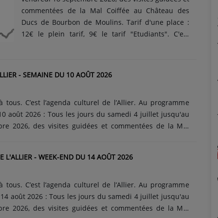
commentées de la Mal Coiffée au Château des
Ducs de Bourbon de Moulins. Tarif d'une place :
12€ le plein tarif, 9€ le tarif "Etudiants". C'est
gratuit pour les moins de 18 ans et les anciens
combattants. Visites du lundi au samedi : à 10h, à
14h, à 15h45 et à 17h15. Les dimanches et jours
LIER - SEMAINE DU 10 AOÛT 2026
fériés : 14h, 15h45 et 17h15. C'est un véritable
voyage dans le temps qui vous est...
à tous. C’est l’agenda culturel de l’Allier. Au programme
0 août 2026 : Tous les jours du samedi 4 juillet jusqu'au
re 2026, des visites guidées et commentées de la Mal
es Ducs de Bourbon de Moulins. Tarif d'une place : 12€ le
if "Etudiants". C'est gratuit pour les moins de 18 ans et les
 L'ALLIER - WEEK-END DU 14 AOÛT 2026
 Visites du lundi au samedi : à 10h, à 14h, à 15h45 et à
et jours fériés : 14h, 15h45 et 17h15. C'est un véritable
ui......
à tous. C’est l’agenda culturel de l’Allier. Au programme
4 août 2026 : Tous les jours du samedi 4 juillet jusqu'au
re 2026, des visites guidées et commentées de la Mal