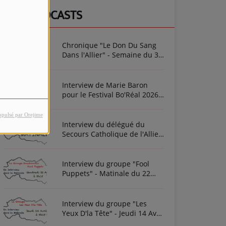
NOS PODCASTS
Chronique "Le Don Du Sang
Dans l'Allier" - Semaine du 3
Août 2026
Interview de Marie Baron
pour le Festival Bo'Réal 2026
à Neuilly-le-Réal le vendredi
26 et le samedi 27 juin
opulsé par Orejime
Interview du délégué du
Secours Catholique de l'Allier
Frédéric Cottin ce mardi 21
Novembre 2023
Interview du groupe "Fool
Puppets" - Matinale du 22
Avril 2022
Interview du groupe "Les
Yeux D'la Tête" - Jeudi 14 Avril
2022