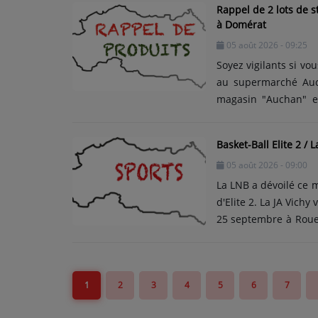
Rappel de 2 lots de 
la mise en pot de la 
à Domérat
de verre, de petite 
05 août 2026 - 09:25
consommateurs. Si vous
Soyez vigilants si vo
au supermarché Auc
magasin "Auchan" e
grammes chacun avec
rayons. On retrouve 
Basket-Ball Elite 2 /
qui ont tous les 2, u
05 août 2026 - 09:00
marque de salubrité 
défaut de fabrication
La LNB a dévoilé ce 
d'Elite 2. La JA Vich
25 septembre à Rouen
vendredi 9 octobre 
d'Evreux. La phase al
la Rochelle. Fin de s
1
2
3
4
5
6
7
rappel, les Vichyssoi
en quarts de finale....