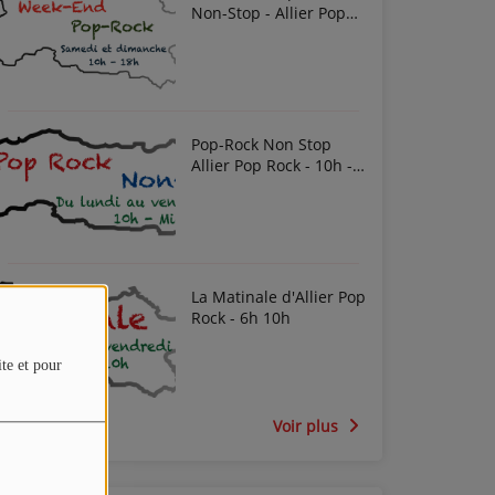
Non-Stop - Allier Pop
Rock
Pop-Rock Non Stop
Allier Pop Rock - 10h -
Midi
La Matinale d'Allier Pop
Rock - 6h 10h
ite et pour
Voir plus