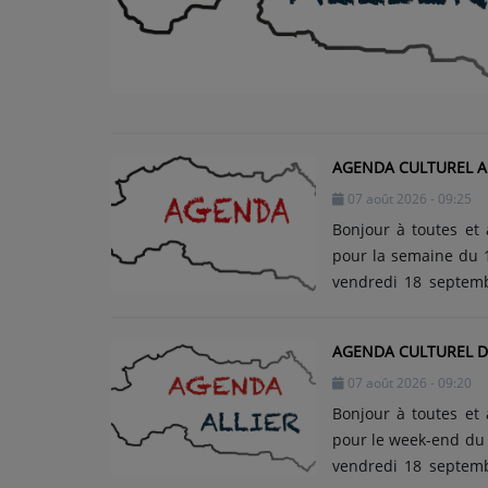
ARTISTES
Médias
PODCASTS
AGENDA CULTUREL AL
Agenda
07 août 2026 - 09:25
Bonjour à toutes et 
pour la semaine du 1
Titres diffusés
vendredi 18 septemb
Coiffée au Château d
plein tarif, 9€ le tar
AGENDA CULTUREL DE
anciens combattants.
07 août 2026 - 09:20
17h15. Les dimanches 
voyage dans le temps q
Bonjour à toutes et 
pour le week-end du 1
vendredi 18 septemb