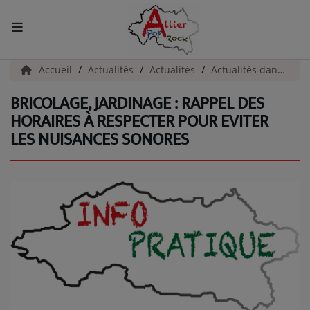
ACCUEIL
Accueil
Actualités
Actualités
Actualités dans l'Allier
BRICOLAGE, JARDINAGE : RAPPEL DES
Actualités
HORAIRES À RESPECTER POUR EVITER
LES NUISANCES SONORES
INFOS - ALLIER
AGENDA CULTUREL - ALLIER
INFOS POP ROCK
La Radio
EMISSIONS
ARTISTES