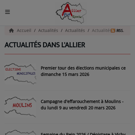
ACCUEIL
Accueil
Actualités
Actualités
Actualités dans l'Allier
RSS
ACTUALITÉS DANS L'ALLIER
Actualités
INFOS - ALLIER
Premier tour des élections municipales ce
AGENDA CULTUREL - ALLIER
dimanche 15 mars 2026
INFOS POP ROCK
Campagne d'effarouchement à Moulins -
La Radio
du lundi 9 au vendredi 20 mars 2026
EMISSIONS
ARTISTES
Semaine du Rein 2026 / Dépistage à Vichy