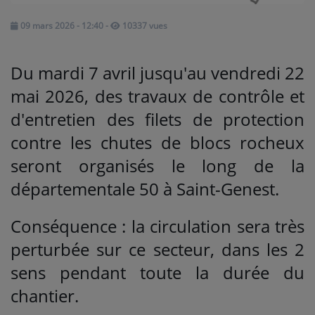
09 mars 2026 - 12:40
-
10337 vues
Médias
PODCASTS
Du mardi 7 avril jusqu'au vendredi 22
mai 2026, des travaux de contrôle et
Agenda
d'entretien des filets de protection
contre les chutes de blocs rocheux
Titres diffusés
seront organisés le long de la
départementale 50 à Saint-Genest.
Se connecter
Conséquence : la circulation sera très
perturbée sur ce secteur, dans les 2
sens pendant toute la durée du
chantier.