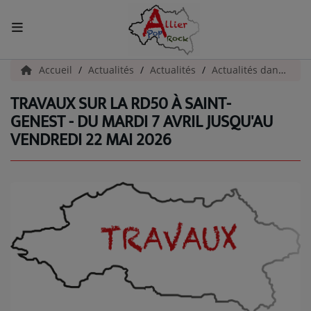
ACCUEIL
Accueil
Actualités
Actualités
Actualités dans l'Allier
TRAVAUX SUR LA RD50 À SAINT-
Actualités
GENEST - DU MARDI 7 AVRIL JUSQU'AU
VENDREDI 22 MAI 2026
INFOS - ALLIER
AGENDA CULTUREL - ALLIER
INFOS POP ROCK
La Radio
EMISSIONS
ARTISTES