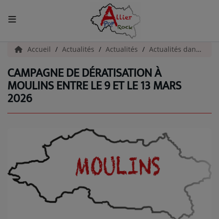
ACCUEIL
Accueil
Actualités
Actualités
Actualités dans l'Allier
CAMPAGNE DE DÉRATISATION À
Actualités
MOULINS ENTRE LE 9 ET LE 13 MARS
2026
INFOS - ALLIER
AGENDA CULTUREL - ALLIER
INFOS POP ROCK
La Radio
EMISSIONS
ARTISTES