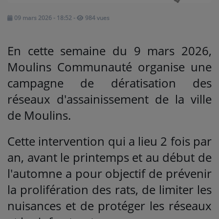
09 mars 2026 - 18:52
-
984 vues
Médias
PODCASTS
En cette semaine du 9 mars 2026,
Moulins Communauté organise une
Agenda
campagne de dératisation des
réseaux d'assainissement de la ville
Titres diffusés
de Moulins.
Cette intervention qui a lieu 2 fois par
Se connecter
an, avant le printemps et au début de
l'automne a pour objectif de prévenir
la prolifération des rats, de limiter les
nuisances et de protéger les réseaux