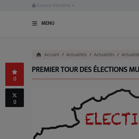
Espace membre
MENU
ACCUEIL
Accueil
Actualités
Actualités
Actualit
Actualités
PREMIER TOUR DES ÉLECTIONS MU
INFOS - ALLIER
0
AGENDA CULTUREL - ALLIER
INFOS POP ROCK
0
La Radio
EMISSIONS