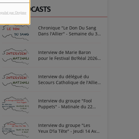
NOS PODCASTS
opulsé par Orejime
Chronique "Le Don Du Sang
Dans l'Allier" - Semaine du 3
Août 2026
Interview de Marie Baron
pour le Festival Bo'Réal 2026
à Neuilly-le-Réal le vendredi
26 et le samedi 27 juin
Interview du délégué du
Secours Catholique de l'Allier
Frédéric Cottin ce mardi 21
Novembre 2023
Interview du groupe "Fool
Puppets" - Matinale du 22
Avril 2022
Interview du groupe "Les
Yeux D'la Tête" - Jeudi 14 Avril
2022