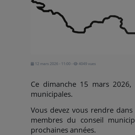
ARTISTES
Médias
PODCASTS
Agenda
12 mars 2026 - 11:00
-
4049 vues
Titres diffusés
Ce dimanche 15 mars 2026, c’
municipales.
Vous devez vous rendre dans v
membres du conseil munici
prochaines années.