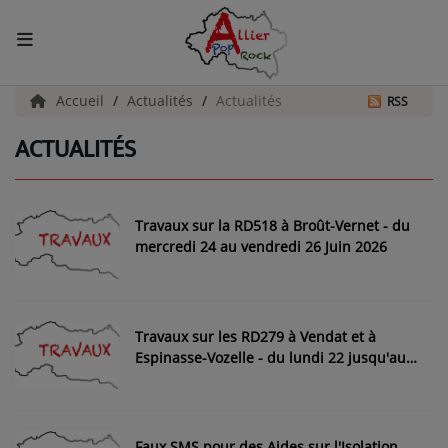
ACCUEIL
Accueil
Actualités
Actualités
RSS
ACTUALITÉS
Actualités
INFOS - ALLIER
Travaux sur la RD518 à Broût-Vernet - du
AGENDA CULTUREL - ALLIER
mercredi 24 au vendredi 26 Juin 2026
INFOS POP ROCK
Travaux sur les RD279 à Vendat et à
La Radio
Espinasse-Vozelle - du lundi 22 jusqu'au
jeudi 25 Juin 2026
EMISSIONS
ARTISTES
Faux SMS pour des Aides sur l'Isolation