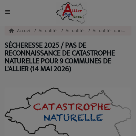
ACCUEIL
Accueil
Actualités
Actualités
Actualités dans l'Allier
SÉCHERESSE 2025 / PAS DE
Actualités
RECONNAISSANCE DE CATASTROPHE
NATURELLE POUR 9 COMMUNES DE
INFOS - ALLIER
L'ALLIER (14 MAI 2026)
AGENDA CULTUREL - ALLIER
INFOS POP ROCK
La Radio
EMISSIONS
ARTISTES