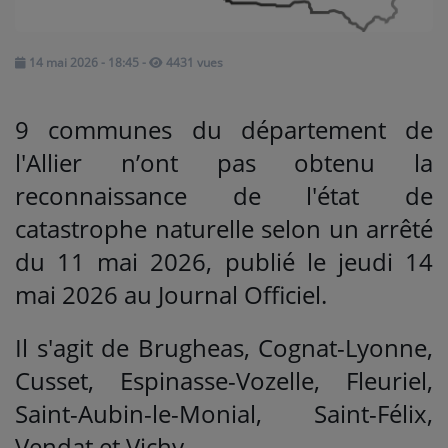
Médias
14 mai 2026 - 18:45
-
4431 vues
PODCASTS
9 communes du département de
Agenda
l'Allier n’ont pas obtenu la
reconnaissance de l'état de
Titres diffusés
catastrophe naturelle selon un arrêté
du 11 mai 2026, publié le jeudi 14
Se connecter
mai 2026 au Journal Officiel.
Il s'agit de Brugheas, Cognat-Lyonne,
Cusset, Espinasse-Vozelle, Fleuriel,
Saint-Aubin-le-Monial, Saint-Félix,
Vendat et Vichy.