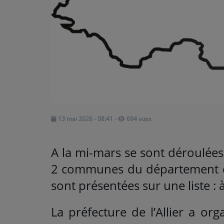
ARTISTES
Médias
PODCASTS
Agenda
13 mai 2026 - 08:41
-
694 vues
Titres diffusés
A la mi-mars se sont déroulées
2 communes du département de 
sont présentées sur une liste : 
La préfecture de l’Allier a or