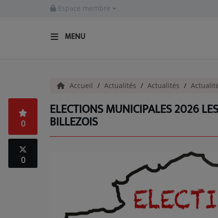
Espace membre
MENU
ACCUEIL
Accueil
Actualités
Actualités
Actualit
Actualités
ELECTIONS MUNICIPALES 2026 LES 
INFOS - ALLIER
BILLEZOIS
0
AGENDA CULTUREL - ALLIER
INFOS POP ROCK
0
La Radio
EMISSIONS