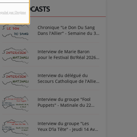
NOS PODCASTS
opulsé par Orejime
Chronique "Le Don Du Sang
Dans l'Allier" - Semaine du 3
Août 2026
Interview de Marie Baron
pour le Festival Bo'Réal 2026
à Neuilly-le-Réal le vendredi
26 et le samedi 27 juin
Interview du délégué du
Secours Catholique de l'Allier
Frédéric Cottin ce mardi 21
Novembre 2023
Interview du groupe "Fool
Puppets" - Matinale du 22
Avril 2022
Interview du groupe "Les
Yeux D'la Tête" - Jeudi 14 Avril
2022