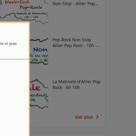
Non-Stop - Allier Pop
Rock
Pop-Rock Non Stop
ite et pour
Allier Pop Rock - 10h -
Midi
La Matinale d'Allier Pop
Rock - 6h 10h
Voir plus