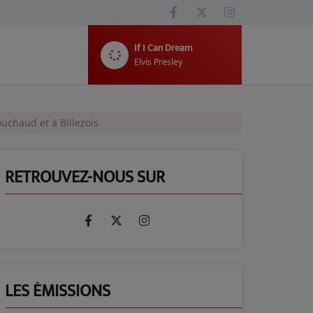
If I Can Dream
Elvis Presley
ouchaud et à Billezois
RETROUVEZ-NOUS SUR
LES ÉMISSIONS