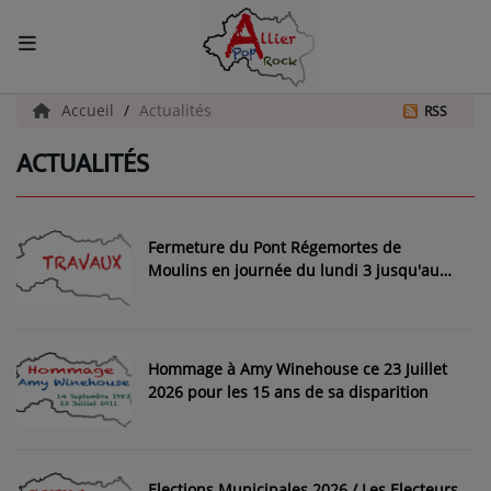
ACCUEIL
Accueil
Actualités
RSS
ACTUALITÉS
Actualités
INFOS - ALLIER
Fermeture du Pont Régemortes de
AGENDA CULTUREL - ALLIER
Moulins en journée du lundi 3 jusqu'au
vendredi 14 août 2026
INFOS POP ROCK
Hommage à Amy Winehouse ce 23 Juillet
La Radio
2026 pour les 15 ans de sa disparition
EMISSIONS
ARTISTES
Elections Municipales 2026 / Les Electeurs