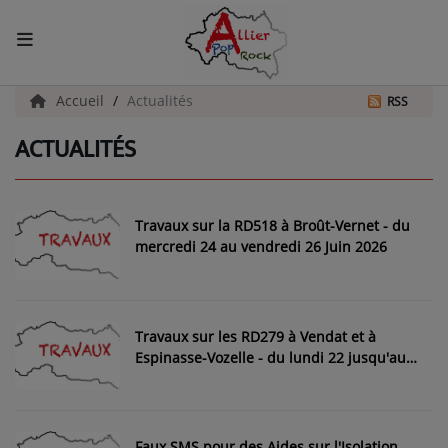
ACCUEIL
Accueil
Actualités
RSS
ACTUALITÉS
Actualités
INFOS - ALLIER
Travaux sur la RD518 à Broût-Vernet - du
AGENDA CULTUREL - ALLIER
mercredi 24 au vendredi 26 Juin 2026
INFOS POP ROCK
Travaux sur les RD279 à Vendat et à
La Radio
Espinasse-Vozelle - du lundi 22 jusqu'au
jeudi 25 Juin 2026
EMISSIONS
ARTISTES
Faux SMS pour des Aides sur l'Isolation