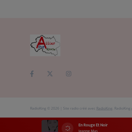
RadioKing © 2026 | Site radio créé avec
RadioKing
. RadioKing
En Rouge Et Noir
Jeanne Mas