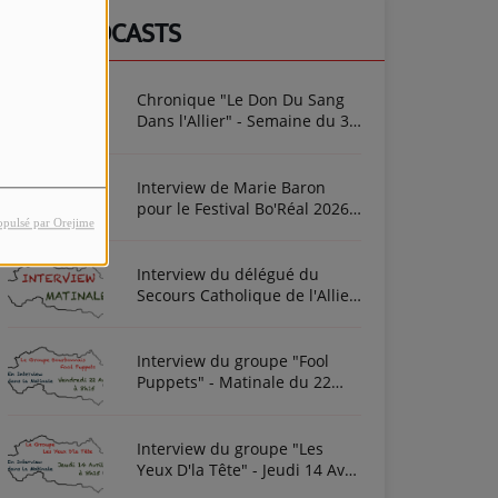
NOS PODCASTS
Chronique "Le Don Du Sang
Dans l'Allier" - Semaine du 3
Août 2026
Interview de Marie Baron
pour le Festival Bo'Réal 2026
opulsé par Orejime
à Neuilly-le-Réal le vendredi
26 et le samedi 27 juin
Interview du délégué du
Secours Catholique de l'Allier
Frédéric Cottin ce mardi 21
Novembre 2023
Interview du groupe "Fool
Puppets" - Matinale du 22
Avril 2022
Interview du groupe "Les
Yeux D'la Tête" - Jeudi 14 Avril
2022