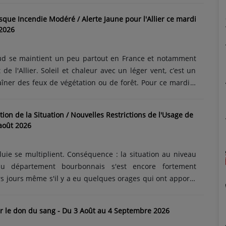
our plusieurs régions : Auvergne-Rhône-Alpes, Hauts-de-
sque Incendie Modéré / Alerte Jaune pour l'Allier ce mardi
retagne, Pays de la Loire et Centre-Val de Loire. Dans le
 2026
ça commencera à bouchonner avec du jaune pour notre
e-Alpes et les départements......
ud se maintient un peu partout en France et notamment
e l'Allier. Soleil et chaleur avec un léger vent, c’est un
îner des feux de végétation ou de forêt. Pour ce mardi 4
ce maintient l'Allier en alerte jaune concernant sa météo
jaune qui sera toujours d'actualité pour la journée du
ion de la Situation / Nouvelles Restrictions de l'Usage de
 Cela signifie que le risque d'incendie sera modéré sur le
août 2026
nnais. Soyez extrêmement vigilants. La préfecture de
uie se multiplient. Conséquence : la situation au niveau
u département bourbonnais s'est encore fortement
s jours même s'il y a eu quelques orages qui ont apporté
réfecture de l'Allier met en place de nouvelles restrictions
pour plusieurs rivières du Bourbonnais depuis ce mardi 4
ur le don du sang - Du 3 Août au 4 Septembre 2026
s d'eau sont maintenus en état de crise (alerte rouge) : le