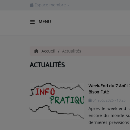
Espace membre
MENU
ACCUEIL
Accueil
Actualités
Actualités
ACTUALITÉS
INFOS - ALLIER
AGENDA CULTUREL - ALLIER
Week-End du 7 Août 2
INFOS POP ROCK
Bison Futé
04 août 2026 - 10:25
Après le week-end du
La Radio
encore du monde sur
EMISSIONS
dernières prévision
avec du vert au ni