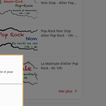
Non-Stop - Allier Pop
Rock
Pop-Rock Non Stop
Allier Pop Rock - 10h -
Midi
La Matinale d'Allier Pop
Rock - 6h 10h
ite et pour
Voir plus