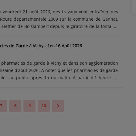
 par la RN7. Le stationnement sera interdit sur la zone
u vendredi 21 août 2026, des travaux vont entraîner des
a Route départementale 2009 sur la commune de Gannat,
Hettier-de-Boislambert depuis le giratoire de la fontaine
situé rue des Frères Degang. Les travaux consistent à
de roulement de la chaussée. Conséquence de ce chantier
ies de Garde à Vichy - 1er-16 Août 2026
 totalement coupée dans les 2 sens durant toute la semaine
refour des feux tricolores sera également fermé à la
tion sera mise en place dans les 2......
s pharmacies de garde à Vichy et dans son agglomération
nzaine d'août 2026. A noter que les pharmacies de garde
bles au public après 1h du matin. A partir d'1 heure du
ntres hospitaliers peuvent contacter les pharmacies de
nce. Samedi 1er août 2026 : Pharmacie de la Source à
Dimanche 2 août 2026 : Jour : Pharmacie Mondiale de Vichy
7
8
9
10
 Ailes à Vichy Lundi 3 août 2026 : Pharmacie de la Source
r Mardi 4 août 2026 : Pharmacie Lauvergnat Fournier de......