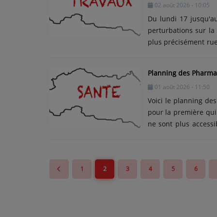
02 août 2026 - 10:05
retour dans l'Allier
Du lundi 17 jusqu'a
du......
perturbations sur l
plus précisément rue 
jusqu'au carrefour 
améliorer la couche 
Planning des Pharmac
: la circulation sera
01 août 2026 - 11:50
des travaux. Le car
circulation. Une dévia
Voici le planning de
pour la première qui
ne sont plus accessi
matin, seuls les ce
garde en cas d'urge
Bellerive-sur-Allier 
1
2
3
4
5
6
et Nuit Pharmacie des
à Bellerive-sur-Allie