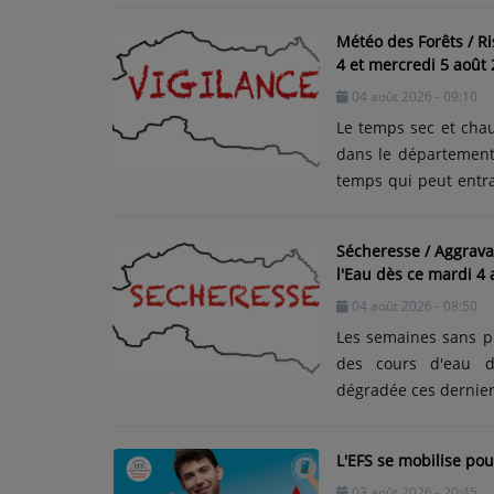
ARTISTES
départs, du orange p
Météo des Forêts / Ri
France, Normandie, B
4 et mercredi 5 août
sens des retours, 
Médias
04 août 2026 - 09:10
région Auvergne-Rhôn
PODCASTS
Le temps sec et cha
dans le département d
temps qui peut entra
Agenda
août 2026, Météo Fran
des forêts. Alerte 
Sécheresse / Aggravat
mercredi 5 août 2026.
Titres diffusés
l'Eau dès ce mardi 4 
département bourbo
04 août 2026 - 08:50
l’Allier continue......
Les semaines sans pl
des cours d'eau d
dégradée ces dernier
un peu de pluie. La p
de l'usage de l'eau 
L'EFS se mobilise po
août 2026, 8h. 7 cour
03 août 2026 - 20:45