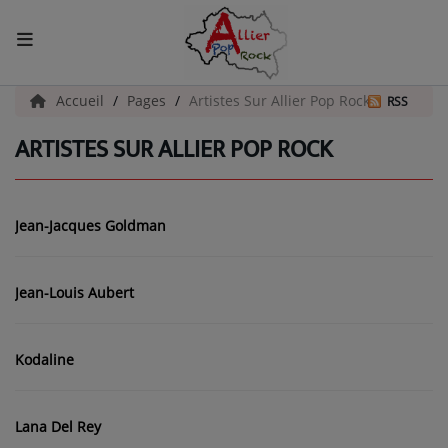
ACCUEIL
Accueil
Pages
Artistes Sur Allier Pop Rock
RSS
ARTISTES SUR ALLIER POP ROCK
Actualités
INFOS - ALLIER
Jean-Jacques Goldman
AGENDA CULTUREL - ALLIER
INFOS POP ROCK
Jean-Louis Aubert
La Radio
Kodaline
EMISSIONS
Lana Del Rey
ARTISTES