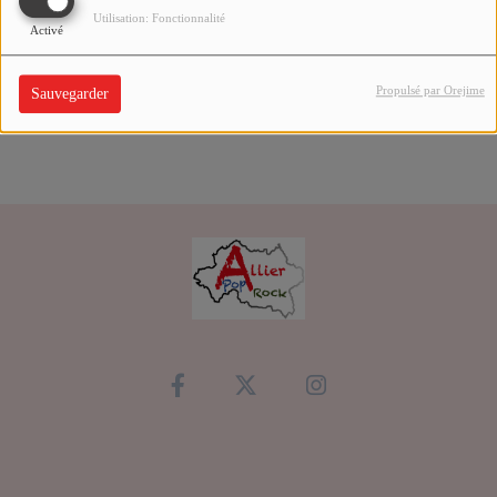
Utilisation: Fonctionnalité
1
2
3
4
5
6
Activé
Propulsé par Orejime
Sauvegarder