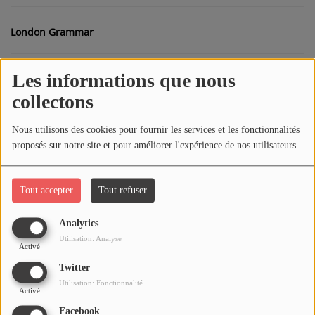
London Grammar
Médias
PODCASTS
Les informations que nous
Louise Attaque
collectons
Agenda
Matmatah
Nous utilisons des cookies pour fournir les services et les fonctionnalités
proposés sur notre site et pour améliorer l'expérience de nos utilisateurs.
Titres diffusés
Michael Jackson
Tout accepter
Tout refuser
Se connecter
Mika
Analytics
Utilisation: Analyse
Activé
Muse
Twitter
Utilisation: Fonctionnalité
Activé
Facebook