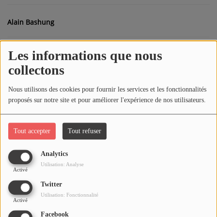
Alain Bashung
Médias
PODCASTS
Les informations que nous
Alphaville
collectons
Agenda
Amy McDonald
Nous utilisons des cookies pour fournir les services et les fonctionnalités
proposés sur notre site et pour améliorer l'expérience de nos utilisateurs.
Titres diffusés
Amy Winehouse
Tout accepter
Tout refuser
Se connecter
BB Brunes
Analytics
Utilisation: Analyse
Activé
Bernard Lavilliers
Twitter
Utilisation: Fonctionnalité
Activé
Facebook