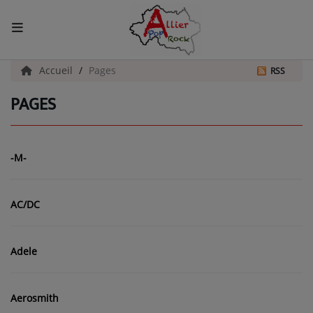
ACCUEIL
Accueil
Pages
RSS
PAGES
Actualités
INFOS - ALLIER
-M-
AGENDA CULTUREL - ALLIER
INFOS POP ROCK
AC/DC
La Radio
Adele
EMISSIONS
Aerosmith
ARTISTES