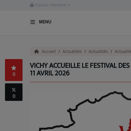
Espace membre
MENU
ACCUEIL
Accueil
Actualités
Actualités
Actualit
Actualités
VICHY ACCUEILLE LE FESTIVAL DES
INFOS - ALLIER
11 AVRIL 2026
0
AGENDA CULTUREL - ALLIER
INFOS POP ROCK
0
La Radio
EMISSIONS