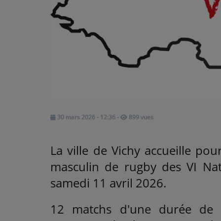
ARTISTES
Médias
PODCASTS
Agenda
30 mars 2026 - 12:36
-
899 vues
Titres diffusés
La ville de Vichy accueille pou
masculin de rugby des VI Nat
samedi 11 avril 2026.
12 matchs d'une durée de 