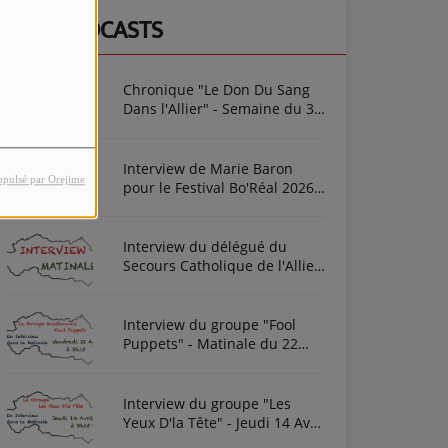
NOS PODCASTS
Chronique "Le Don Du Sang
Dans l'Allier" - Semaine du 3
Août 2026
Interview de Marie Baron
opulsé par Orejime
pour le Festival Bo'Réal 2026
à Neuilly-le-Réal le vendredi
26 et le samedi 27 juin
Interview du délégué du
Secours Catholique de l'Allier
Frédéric Cottin ce mardi 21
Novembre 2023
Interview du groupe "Fool
Puppets" - Matinale du 22
Avril 2022
Interview du groupe "Les
Yeux D'la Tête" - Jeudi 14 Avril
2022