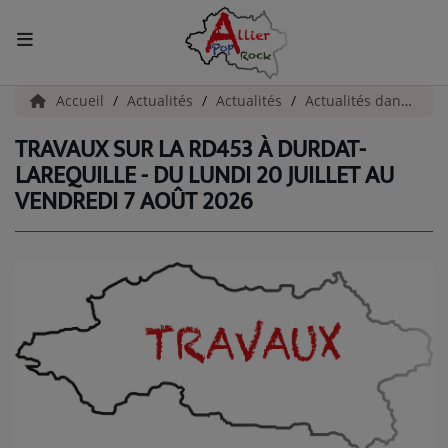
ACCUEIL
Accueil
Actualités
Actualités
Actualités dans l'Allier
TRAVAUX SUR LA RD453 À DURDAT-
Actualités
LAREQUILLE - DU LUNDI 20 JUILLET AU
VENDREDI 7 AOÛT 2026
INFOS - ALLIER
AGENDA CULTUREL - ALLIER
INFOS POP ROCK
La Radio
EMISSIONS
ARTISTES