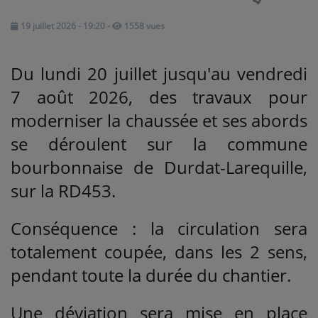
19 juillet 2026 - 19:20
-
1558 vues
Médias
PODCASTS
Du lundi 20 juillet jusqu'au vendredi
7 août 2026, des travaux pour
Agenda
moderniser la chaussée et ses abords
se déroulent sur la commune
Titres diffusés
bourbonnaise de Durdat-Larequille,
sur la RD453.
Se connecter
Conséquence : la circulation sera
totalement coupée, dans les 2 sens,
pendant toute la durée du chantier.
Une déviation sera mise en place