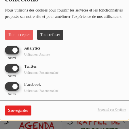
circuler dans ce secteur.
Nous utilisons des cookies pour fournir les services et les fonctionnalités
Le stationnement est également
proposés sur notre site et pour améliorer l'expérience de nos utilisateurs.
interdit.
Tout accepter
Tout refuser
Si vous voulez en savoir plus, vous
pouvez aller sur le site de la ville de
Analytics
Utilisation: Analyse
Bellerive-sur-Allier :
https://www.ville-
Activé
Twitter
bellerive-sur-allier.fr/fiche/infos-
Utilisation: Fonctionnalité
Activé
circulation/
.
Facebook
Utilisation: Fonctionnalité
Activé
Voir aussi
Propulsé par Orejime
Sauvegarder