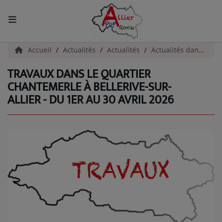
ACCUEIL
Accueil
Actualités
Actualités
Actualités dans l'Allier
TRAVAUX DANS LE QUARTIER
Actualités
CHANTEMERLE À BELLERIVE-SUR-
ALLIER - DU 1ER AU 30 AVRIL 2026
INFOS - ALLIER
AGENDA CULTUREL - ALLIER
INFOS POP ROCK
La Radio
EMISSIONS
ARTISTES