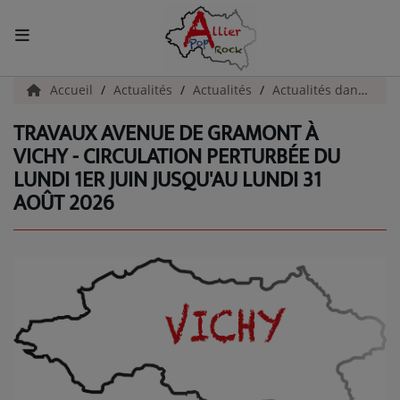
ACCUEIL
Accueil
Actualités
Actualités
Actualités dans l'Allier
TRAVAUX AVENUE DE GRAMONT À
Actualités
VICHY - CIRCULATION PERTURBÉE DU
LUNDI 1ER JUIN JUSQU'AU LUNDI 31
INFOS - ALLIER
AOÛT 2026
AGENDA CULTUREL - ALLIER
INFOS POP ROCK
La Radio
EMISSIONS
ARTISTES