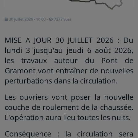
Médias
30 juillet 2026 - 16:00
-
7277 vues
PODCASTS
MISE A JOUR 30 JUILLET 2026 : Du
Agenda
lundi 3 jusqu'au jeudi 6 août 2026,
les travaux autour du Pont de
Titres diffusés
Gramont vont entraîner de nouvelles
perturbations dans la circulation.
Se connecter
Les ouvriers vont poser la nouvelle
couche de roulement de la chaussée.
L'opération aura lieu toutes les nuits.
Conséquence : la circulation sera