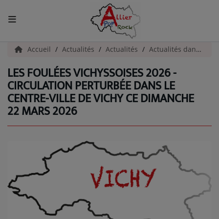
ACCUEIL
Accueil
Actualités
Actualités
Actualités dans l'Allier
LES FOULÉES VICHYSSOISES 2026 -
Actualités
CIRCULATION PERTURBÉE DANS LE
CENTRE-VILLE DE VICHY CE DIMANCHE
INFOS - ALLIER
22 MARS 2026
AGENDA CULTUREL - ALLIER
INFOS POP ROCK
La Radio
EMISSIONS
ARTISTES