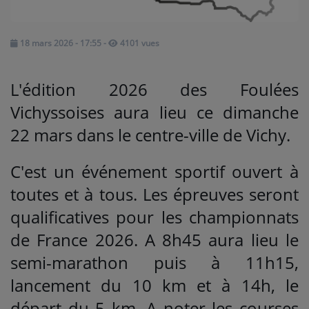
Médias
18 mars 2026 - 17:55
-
4101 vues
PODCASTS
L'édition 2026 des Foulées
Agenda
Vichyssoises aura lieu ce dimanche
22 mars dans le centre-ville de Vichy.
Titres diffusés
C'est un événement sportif ouvert à
toutes et à tous. Les épreuves seront
Se connecter
qualificatives pour les championnats
de France 2026. A 8h45 aura lieu le
semi-marathon puis à 11h15,
lancement du 10 km et à 14h, le
départ du 5 km. A noter les courses