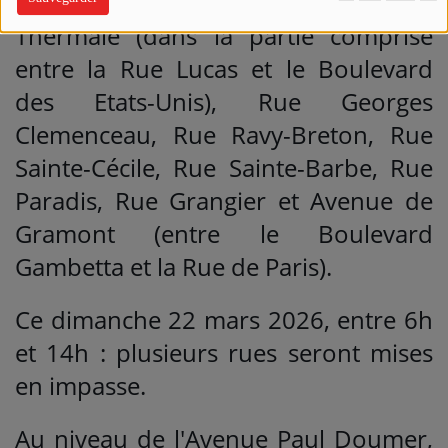
Max Durand Fardel, Avenue
Thermale (dans la partie comprise
entre la Rue Lucas et le Boulevard
des Etats-Unis), Rue Georges
Clemenceau, Rue Ravy-Breton, Rue
Sainte-Cécile, Rue Sainte-Barbe, Rue
Paradis, Rue Grangier et Avenue de
Gramont (entre le Boulevard
Gambetta et la Rue de Paris).
Ce dimanche 22 mars 2026, entre 6h
et 14h : plusieurs rues seront mises
en impasse.
Au niveau de l'Avenue Paul Doumer,