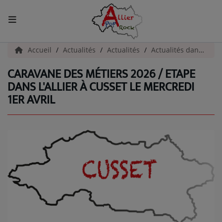
ACCUEIL
Accueil
Actualités
Actualités
Actualités dans l'Allier
CARAVANE DES MÉTIERS 2026 / ETAPE
Actualités
DANS L'ALLIER À CUSSET LE MERCREDI
1ER AVRIL
INFOS - ALLIER
AGENDA CULTUREL - ALLIER
INFOS POP ROCK
La Radio
EMISSIONS
ARTISTES