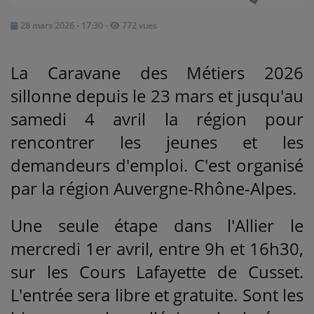
28 mars 2026 - 17:30
-
772 vues
Médias
PODCASTS
La Caravane des Métiers 2026
sillonne depuis le 23 mars et jusqu'au
Agenda
samedi 4 avril la région pour
rencontrer les jeunes et les
Titres diffusés
demandeurs d'emploi. C'est organisé
par la région Auvergne-Rhône-Alpes.
Se connecter
Une seule étape dans l'Allier le
mercredi 1er avril, entre 9h et 16h30,
sur les Cours Lafayette de Cusset.
L'entrée sera libre et gratuite. Sont les