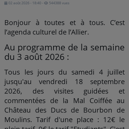
02 août 2026 - 18:40
-
544388 vues
Médias
Bonjour à toutes et à tous. C’est
PODCASTS
l’agenda culturel de l’Allier.
Au programme de la semaine
Agenda
du 3 août 2026 :
Titres diffusés
Tous les jours du samedi 4 juillet
jusqu'au vendredi 18 septembre
Se connecter
2026, des visites guidées et
commentées de la Mal Coiffée au
Château des Ducs de Bourbon de
Moulins. Tarif d'une place : 12€ le
plein tarif, 9€ le tarif "Etudiants". C'est