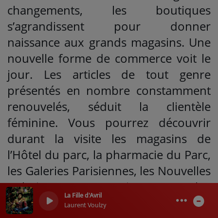
changements, les boutiques
s’agrandissent pour donner
naissance aux grands magasins. Une
nouvelle forme de commerce voit le
jour. Les articles de tout genre
présentés en nombre constamment
renouvelés, séduit la clientèle
féminine. Vous pourrez découvrir
durant la visite les magasins de
l’Hôtel du parc, la pharmacie du Parc,
les Galeries Parisiennes, les Nouvelles
Galeries, Aux Marocains… Pour plus
La Fille d'Avril
d’informations sur cette visite guidée
0
0
Laurent Voulzy