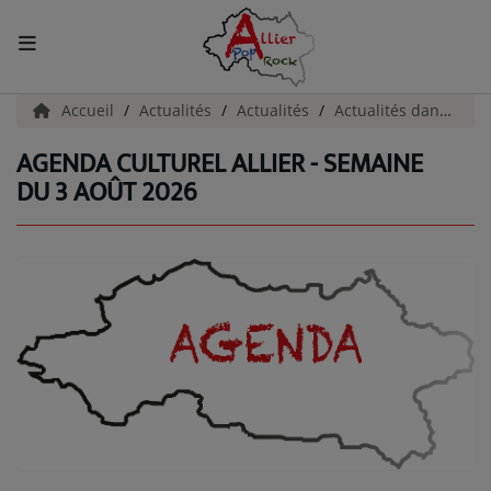
ACCUEIL
Accueil
Actualités
Actualités
Actualités dans l'Allier
AGENDA CULTUREL ALLIER - SEMAINE
Actualités
DU 3 AOÛT 2026
INFOS - ALLIER
AGENDA CULTUREL - ALLIER
INFOS POP ROCK
La Radio
EMISSIONS
ARTISTES