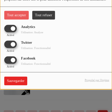
Chérie"
Tout accepter
Tout refuser
Ed Sheeran propose la ballade "Perfect"
Analytics
pour la rentrée
Utilisation: Analyse
Activé
Twitter
Utilisation: Fonctionnalité
Activé
Liam Gallagher dévoile un 3e extrait de
Facebook
son album "As You Were"
Utilisation: Fonctionnalité
Activé
Propulsé par Orejime
Sauvegarder
Calogero dévoile le 2e extrait de son
album "Liberté Chérie"