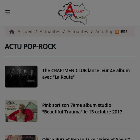
ACCUEIL
Accueil
Actualités
Actualités
Actu Pop-Rock
RSS
ACTU POP-ROCK
Actualités
INFOS - ALLIER
The CRAFTMEN CLUB lance leur 4e album
AGENDA CULTUREL - ALLIER
avec "La Route"
INFOS POP ROCK
P!nk sort son 7ème album studio
La Radio
"Beautiful Trauma" le 13 octobre 2017
EMISSIONS
ARTISTES
Olivia Ruiz et Renan Luce "Frère et Soeur"