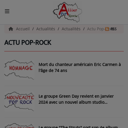
ACCUEIL
Accueil
Actualités
Actualités
Actu Pop-Rock
RSS
ACTU POP-ROCK
Actualités
INFOS - ALLIER
Mort du chanteur américain Eric Carmen à
AGENDA CULTUREL - ALLIER
l'âge de 74 ans
INFOS POP ROCK
Le groupe Green Day revient en janvier
La Radio
2024 avec un nouvel album studio
"Saviors"
EMISSIONS
ARTISTES
Le groupe "The Struts" sort son 4e album