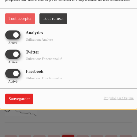
album studio "Who We Used To Be" le 27
octobre 2023
Tout accepter
Tout refuser
Gaëtan Roussel sera de retour avec un
Analytics
album de duo "Eclect!que" le 24 novembre
Utilisation: Analyse
Activé
2023
Twitter
Utilisation: Fonctionnalité
Activé
6e album studio du groupe Archimede
Facebook
"Frères" le 6 octobre 2023
Utilisation: Fonctionnalité
Activé
Propulsé par Orejime
Sauvegarder
Les Rolling Stones de retour le 20 octobre
2023 avec l'album studio "Hackney
Diamonds"