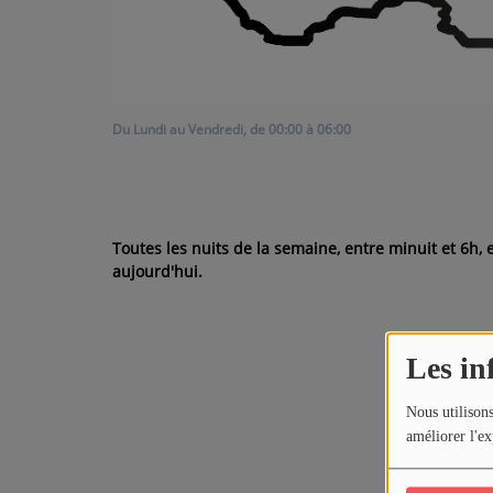
ARTISTES
Médias
PODCASTS
Du Lundi au Vendredi, de 00:00 à 06:00
Agenda
Toutes les nuits de la semaine, entre minuit et 6h,
Titres diffusés
aujourd'hui.
Les in
Nous utilisons
améliorer l'ex