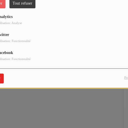
er
Tout refuser
nalytics
ilisation: Analyse
witter
ilisation: Fonctionnalité
acebook
ilisation: Fonctionnalité
Pr
r