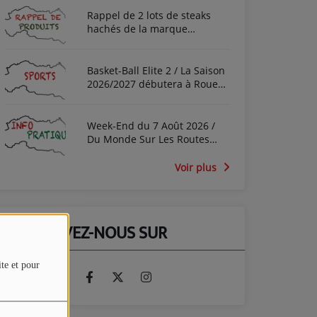
Rappel de 2 lots de steaks
hachés de la marque
"Auchan" et "Prix Bas" vendus
à Domérat
Basket-Ball Elite 2 / La Saison
2026/2027 débutera à Rouen
pour la JA Vichy
Week-End du 7 Août 2026 /
Du Monde Sur Les Routes
dans les 2 Sens selon Bison
Futé
Voir plus
RETROUVEZ-NOUS SUR
ite et pour