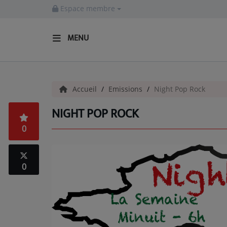
Espace membre
MENU
ACCUEIL
Accueil
Emissions
Night Pop Rock
Actualités
NIGHT POP ROCK
INFOS - ALLIER
0
AGENDA CULTUREL - ALLIER
INFOS POP ROCK
0
La Radio
EMISSIONS