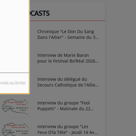
NOS PODCASTS
Chronique "Le Don Du Sang
Dans l'Allier" - Semaine du 3
Août 2026
Interview de Marie Baron
pour le Festival Bo'Réal 2026
à Neuilly-le-Réal le vendredi
26 et le samedi 27 juin
Interview du délégué du
opulsé par Orejime
Secours Catholique de l'Allier
Frédéric Cottin ce mardi 21
Novembre 2023
Interview du groupe "Fool
Puppets" - Matinale du 22
Avril 2022
Interview du groupe "Les
Yeux D'la Tête" - Jeudi 14 Avril