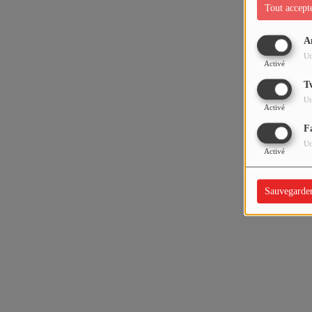
Tout accept
A
Ut
Activé
T
Ut
Activé
F
Ut
Activé
Sauvegarde