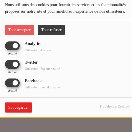
Nous utilisons des cookies pour fournir les services et les fonctionnalités
proposés sur notre site et pour améliorer l'expérience de nos utilisateurs.
Médias
Oups, vous avez
PODCASTS
rencontré une erreur.
Tout accepter
Tout refuser
Analytics
Agenda
Il semble que la page que vous recherchez n’existe plus.
Utilisation: Analyse
Activé
Twitter
Titres diffusés
Utilisation: Fonctionnalité
Activé
Facebook
Se connecter
Utilisation: Fonctionnalité
Activé
Propulsé par Orejime
Sauvegarder