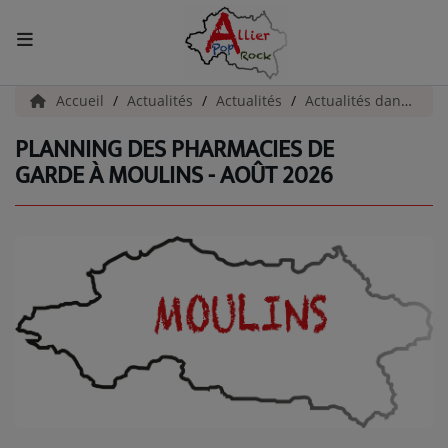
ACCUEIL
Accueil
Actualités
Actualités
Actualités dans l'Allier
PLANNING DES PHARMACIES DE
Actualités
GARDE À MOULINS - AOÛT 2026
INFOS - ALLIER
AGENDA CULTUREL - ALLIER
INFOS POP ROCK
La Radio
EMISSIONS
ARTISTES