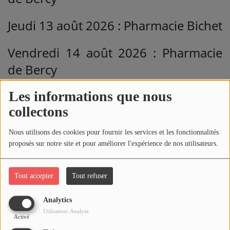
Jeudi 13 août 2026 : Pharmacie Bichet
Vendredi 14 août 2026 : Pharmacie
de Bercy
Samedi 15 août 2026 : Pharmacie de
Les informations que nous
collectons
la Poste
Nous utilisons des cookies pour fournir les services et les fonctionnalités
Dimanche 16 août 2026 : Pharmacie
proposés sur notre site et pour améliorer l'expérience de nos utilisateurs.
des Arcades
Tout accepter
Tout refuser
Lundi 17 août 2026 : Pharmacie des
Champins
Analytics
Utilisation: Analyse
Activé
Mardi 18 août 2026 : Pharmacie des