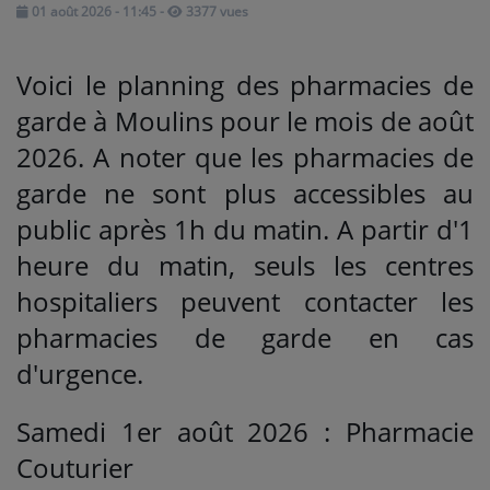
01 août 2026 - 11:45
-
3377 vues
Médias
Voici le planning des pharmacies de
PODCASTS
garde à Moulins pour le mois de août
2026. A noter que les pharmacies de
Agenda
garde ne sont plus accessibles au
public après 1h du matin. A partir d'1
Titres diffusés
heure du matin, seuls les centres
hospitaliers peuvent contacter les
Se connecter
pharmacies de garde en cas
d'urgence.
Samedi 1er août 2026 : Pharmacie
Couturier