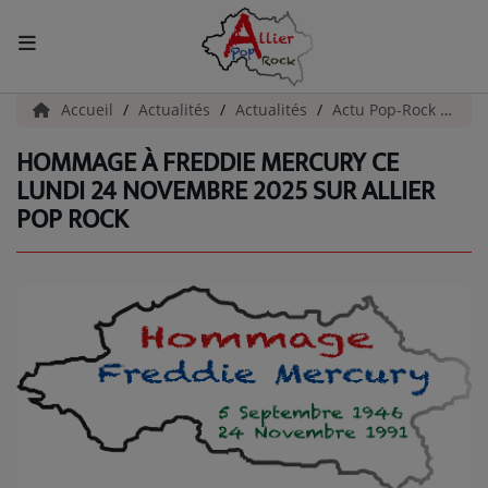
ACCUEIL
Accueil
Actualités
Actualités
Actu Pop-Rock
Hom
HOMMAGE À FREDDIE MERCURY CE
Actualités
LUNDI 24 NOVEMBRE 2025 SUR ALLIER
POP ROCK
INFOS - ALLIER
AGENDA CULTUREL - ALLIER
INFOS POP ROCK
La Radio
EMISSIONS
ARTISTES