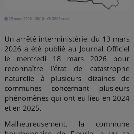
Médias
25 mars 2026 - 08:10
-
3805 vues
PODCASTS
Un arrêté interministériel du 13 mars
Agenda
2026 a été publié au Journal Officiel
le mercredi 18 mars 2026 pour
Titres diffusés
reconnaître l’état de catastrophe
naturelle à plusieurs dizaines de
Se connecter
communes concernant plusieurs
phénomènes qui ont eu lieu en 2024
et en 2025.
Malheureusement, la commune
bourbonnaise de Fleuriel a vu sa