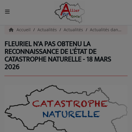
ACCUEIL
Accueil
Actualités
Actualités
Actualités dans l'Allier
FLEURIEL N'A PAS OBTENU LA
Actualités
RECONNAISSANCE DE L'ÉTAT DE
CATASTROPHE NATURELLE - 18 MARS
INFOS - ALLIER
2026
AGENDA CULTUREL - ALLIER
INFOS POP ROCK
La Radio
EMISSIONS
ARTISTES