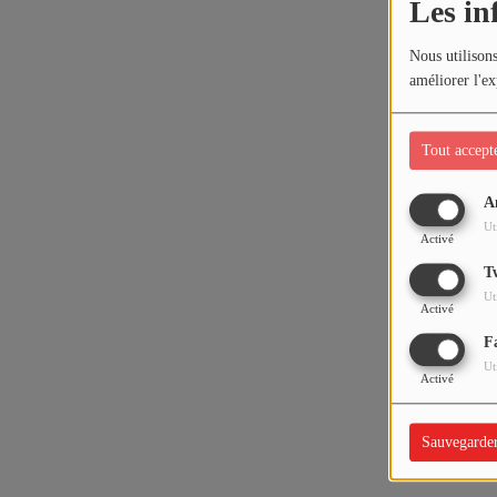
Les in
Nous utilisons
améliorer l'ex
Tout accept
A
Ut
Activé
T
Ut
Activé
F
Ut
Activé
Sauvegarde