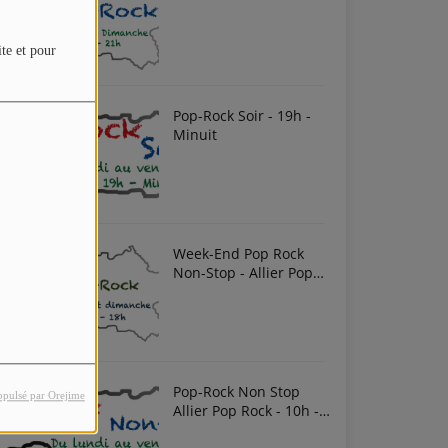
ite et pour
Pop-Rock Soir - 19h -
Minuit
Week-End Pop Rock
Non-Stop - Allier Pop
Rock
Pop-Rock Non Stop
opulsé par Orejime
Allier Pop Rock - 10h -
Midi