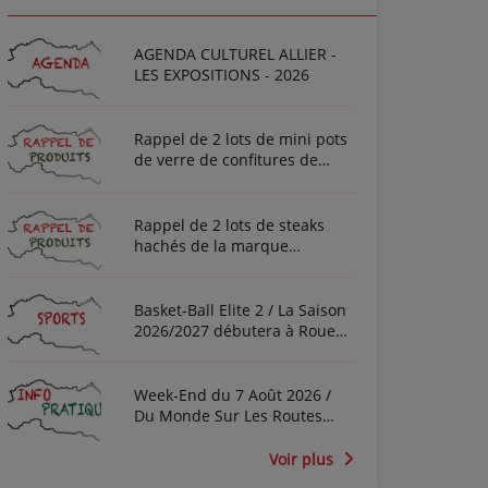
AGENDA CULTUREL ALLIER -
LES EXPOSITIONS - 2026
Rappel de 2 lots de mini pots
de verre de confitures de
fraise de la marque "Bonne
Maman"
Rappel de 2 lots de steaks
hachés de la marque
"Auchan" et "Prix Bas" vendus
à Domérat
Basket-Ball Elite 2 / La Saison
2026/2027 débutera à Rouen
pour la JA Vichy
Week-End du 7 Août 2026 /
Du Monde Sur Les Routes
dans les 2 Sens selon Bison
Futé
Voir plus