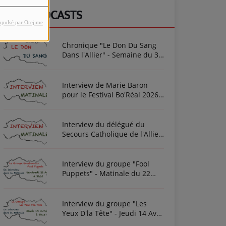
NOS PODCASTS
opulsé par Orejime
Chronique "Le Don Du Sang
Dans l'Allier" - Semaine du 3
Août 2026
Interview de Marie Baron
pour le Festival Bo'Réal 2026
à Neuilly-le-Réal le vendredi
26 et le samedi 27 juin
Interview du délégué du
Secours Catholique de l'Allier
Frédéric Cottin ce mardi 21
Novembre 2023
Interview du groupe "Fool
Puppets" - Matinale du 22
Avril 2022
Interview du groupe "Les
Yeux D'la Tête" - Jeudi 14 Avril
2022