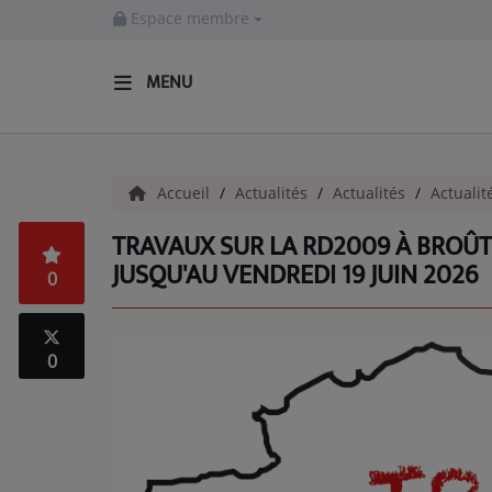
Espace membre
MENU
ACCUEIL
Accueil
Actualités
Actualités
Actualit
Actualités
TRAVAUX SUR LA RD2009 À BROÛT-
INFOS - ALLIER
JUSQU'AU VENDREDI 19 JUIN 2026
0
AGENDA CULTUREL - ALLIER
INFOS POP ROCK
0
La Radio
EMISSIONS