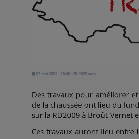
ARTISTES
Médias
PODCASTS
Agenda
07 mai 2026 - 18:40
-
9829 vues
Titres diffusés
Des travaux pour améliorer et
de la chaussée ont lieu du lun
sur la RD2009 à Broût-Vernet et
Ces travaux auront lieu entre 