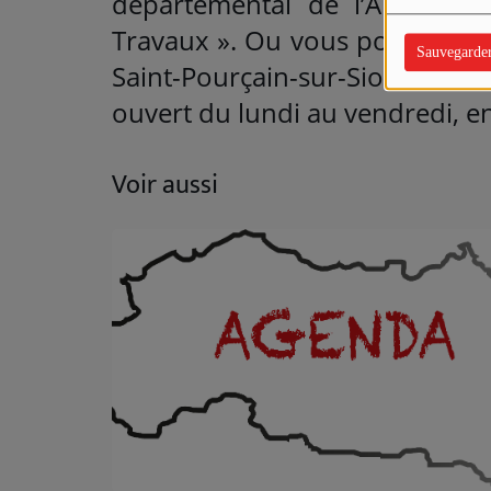
départemental de l’Allier :
ww
Travaux ». Ou vous pouvez appe
Sauvegarde
Saint-Pourçain-sur-Sioule/
ouvert du lundi au vendredi, en
Voir aussi