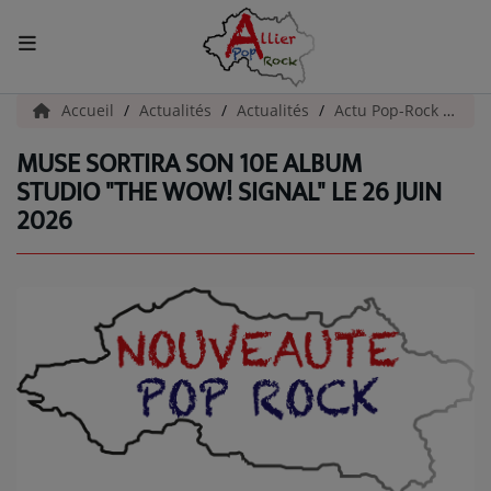
ACCUEIL
Accueil
Actualités
Actualités
Actu Pop-Rock
Mus
MUSE SORTIRA SON 10E ALBUM
Actualités
STUDIO "THE WOW! SIGNAL" LE 26 JUIN
2026
INFOS - ALLIER
AGENDA CULTUREL - ALLIER
INFOS POP ROCK
La Radio
EMISSIONS
ARTISTES