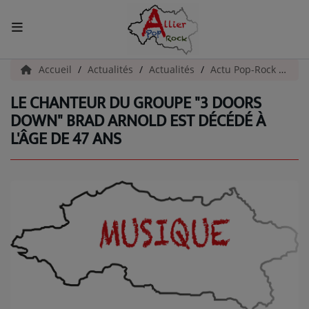
ACCUEIL
Accueil
Actualités
Actualités
Actu Pop-Rock
Le 
LE CHANTEUR DU GROUPE "3 DOORS
Actualités
DOWN" BRAD ARNOLD EST DÉCÉDÉ À
L'ÂGE DE 47 ANS
INFOS - ALLIER
AGENDA CULTUREL - ALLIER
INFOS POP ROCK
La Radio
EMISSIONS
ARTISTES