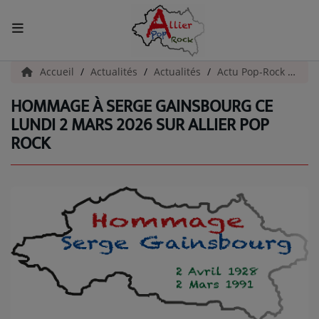
ACCUEIL
Accueil
Actualités
Actualités
Actu Pop-Rock
Hom
HOMMAGE À SERGE GAINSBOURG CE
Actualités
LUNDI 2 MARS 2026 SUR ALLIER POP
ROCK
INFOS - ALLIER
AGENDA CULTUREL - ALLIER
INFOS POP ROCK
La Radio
EMISSIONS
ARTISTES