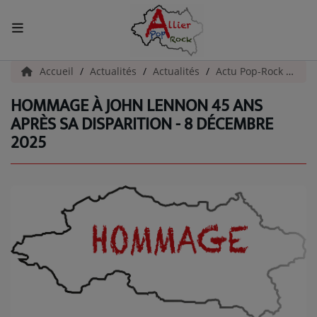
ACCUEIL
Accueil
Actualités
Actualités
Actu Pop-Rock
Hom
HOMMAGE À JOHN LENNON 45 ANS
Actualités
APRÈS SA DISPARITION - 8 DÉCEMBRE
2025
INFOS - ALLIER
AGENDA CULTUREL - ALLIER
INFOS POP ROCK
La Radio
EMISSIONS
ARTISTES