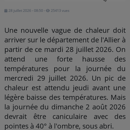
28 juillet 2026 - 08:50
-
25413 vues
Médias
PODCASTS
Une nouvelle vague de chaleur doit
arriver sur le département de l'Allier à
Agenda
partir de ce mardi 28 juillet 2026. On
attend une forte hausse des
Titres diffusés
températures pour la journée du
mercredi 29 juillet 2026. Un pic de
Se connecter
chaleur est attendu jeudi avant une
légère baisse des températures. Mais
la journée du dimanche 2 août 2026
devrait être caniculaire avec des
pointes à 40° à l'ombre, sous abri.