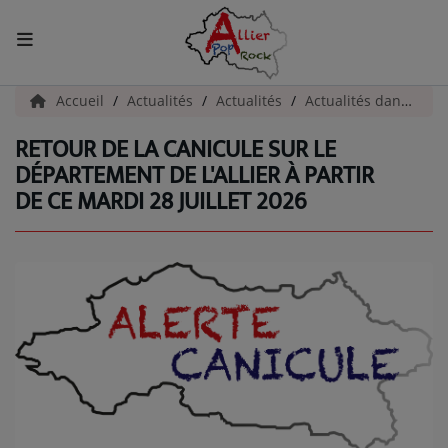
ACCUEIL
Accueil
Actualités
Actualités
Actualités dans l'Allier
RETOUR DE LA CANICULE SUR LE
Actualités
DÉPARTEMENT DE L'ALLIER À PARTIR
DE CE MARDI 28 JUILLET 2026
INFOS - ALLIER
AGENDA CULTUREL - ALLIER
INFOS POP ROCK
La Radio
EMISSIONS
ARTISTES