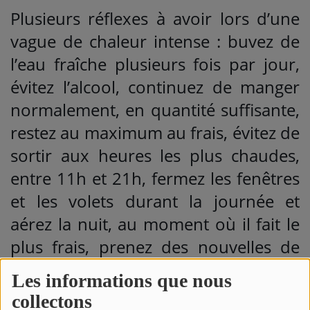
Plusieurs réflexes à avoir lors d’une
vague de chaleur intense : buvez de
l’eau fraîche plusieurs fois par jour,
évitez l’alcool, continuez de manger
normalement, en quantité suffisante,
restez au maximum au frais, évitez de
sortir aux heures les plus chaudes,
entre 11h et 21h, fermez les fenêtres
et les volets durant la journée et
aérez la nuit, au moment où il fait le
plus frais, prenez des nouvelles de
vos proches, notamment les
Les informations que nous
personnes âgées ou isolées, mouillez-
collectons