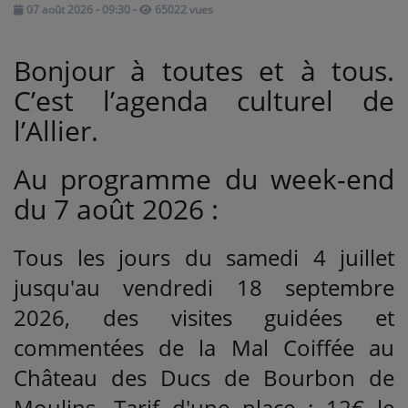
07 août 2026 - 09:30
-
65022 vues
Médias
Bonjour à toutes et à tous.
PODCASTS
C’est l’agenda culturel de
l’Allier.
Agenda
Au programme du week-end
Titres diffusés
du 7 août 2026 :
Tous les jours du samedi 4 juillet
Se connecter
jusqu'au vendredi 18 septembre
2026, des visites guidées et
commentées de la Mal Coiffée au
Château des Ducs de Bourbon de
Moulins. Tarif d'une place : 12€ le