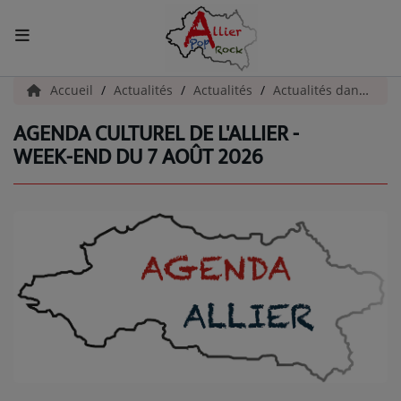
ACCUEIL
Accueil
Actualités
Actualités
Actualités dans l'Allier
AGENDA CULTUREL DE L'ALLIER -
Actualités
WEEK-END DU 7 AOÛT 2026
INFOS - ALLIER
AGENDA CULTUREL - ALLIER
INFOS POP ROCK
La Radio
EMISSIONS
ARTISTES