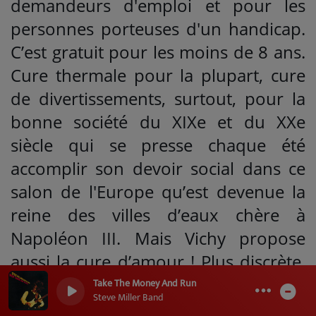
demandeurs d'emploi et pour les
personnes porteuses d'un handicap.
C’est gratuit pour les moins de 8 ans.
Cure thermale pour la plupart, cure
de divertissements, surtout, pour la
bonne société du XIXe et du XXe
siècle qui se presse chaque été
accomplir son devoir social dans ce
salon de l'Europe qu’est devenue la
reine des villes d’eaux chère à
Napoléon III. Mais Vichy propose
aussi la cure d’amour ! Plus discrète,
vous ne la trouverez pas dans les
Take The Money And Run
0
0
Steve Miller Band
guides de l’étranger à Vichy. Alors