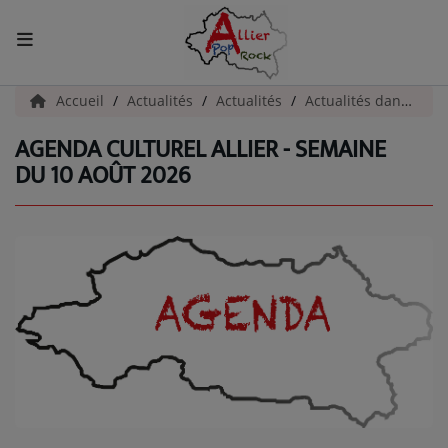
ACCUEIL
Accueil
Actualités
Actualités
Actualités dans l'Allier
AGENDA CULTUREL ALLIER - SEMAINE
Actualités
DU 10 AOÛT 2026
INFOS - ALLIER
AGENDA CULTUREL - ALLIER
INFOS POP ROCK
La Radio
EMISSIONS
ARTISTES