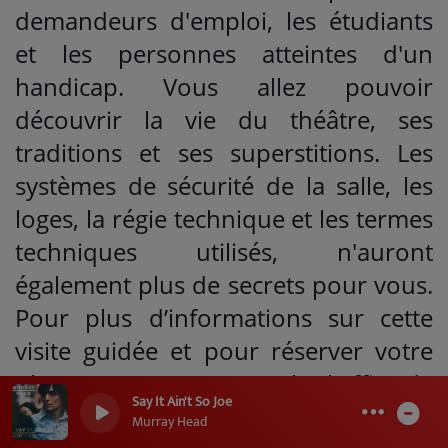
demandeurs d'emploi, les étudiants
et les personnes atteintes d'un
handicap. Vous allez pouvoir
découvrir la vie du théâtre, ses
traditions et ses superstitions. Les
systèmes de sécurité de la salle, les
loges, la régie technique et les termes
techniques utilisés, n'auront
également plus de secrets pour vous.
Pour plus d’informations sur cette
visite guidée et pour réserver votre
place, vous pouvez appeler l’office de
Say It Ain't So Joe
tourisme de Néris-les-Bains au
0
0
Murray Head