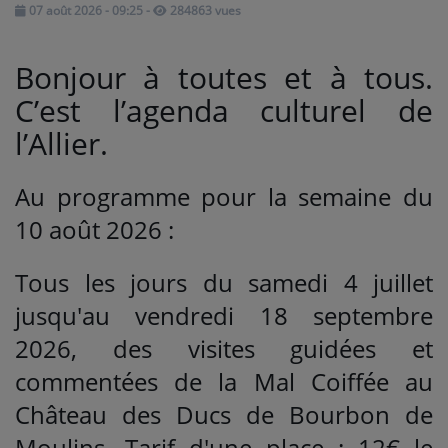
07 août 2026 - 09:25
-
284863 vues
Médias
Bonjour à toutes et à tous.
PODCASTS
C’est l’agenda culturel de
l’Allier.
Agenda
Au programme pour la semaine du
Titres diffusés
10 août 2026 :
Tous les jours du samedi 4 juillet
Se connecter
jusqu'au vendredi 18 septembre
2026, des visites guidées et
commentées de la Mal Coiffée au
Château des Ducs de Bourbon de
Moulins. Tarif d'une place : 12€ le