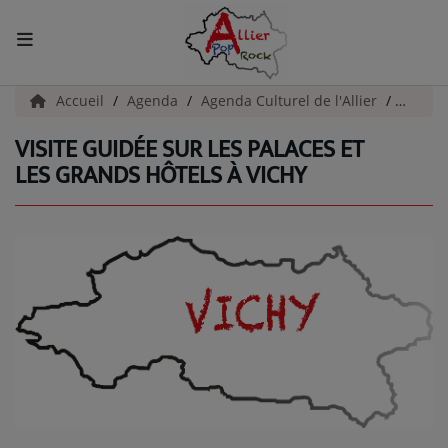
ACCUEIL
Accueil
Agenda
Agenda Culturel de l'Allier
Visite 
VISITE GUIDÉE SUR LES PALACES ET
Actualités
LES GRANDS HÔTELS À VICHY
INFOS - ALLIER
AGENDA CULTUREL - ALLIER
INFOS POP ROCK
La Radio
EMISSIONS
ARTISTES