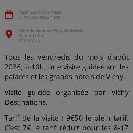
Du
07 août 2026
à 10h00
Médias
au
28 août 2026
à 11h30
PODCASTS
Office de Tourisme - Vichy Destinations
19 Rue du Parc
03200, Vichy
Agenda
Tous les vendredis du mois d'août
Titres diffusés
2026, à 10h
, une visite guidée sur les
palaces et les grands hôtels de Vichy.
Se connecter
Visite guidée organisée par Vichy
Destinations.
Tarif de la visite : 9€50 le plein tarif.
C’est 7€ le tarif réduit pour les 8-17