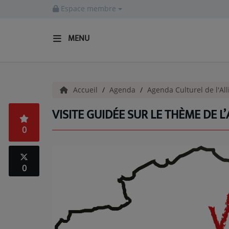
Espace membre
MENU
ACCUEIL
Accueil
Agenda
Agenda Culturel de l'All
Actualités
VISITE GUIDÉE SUR LE THÈME DE L
INFOS - ALLIER
0
AGENDA CULTUREL - ALLIER
INFOS POP ROCK
0
La Radio
EMISSIONS