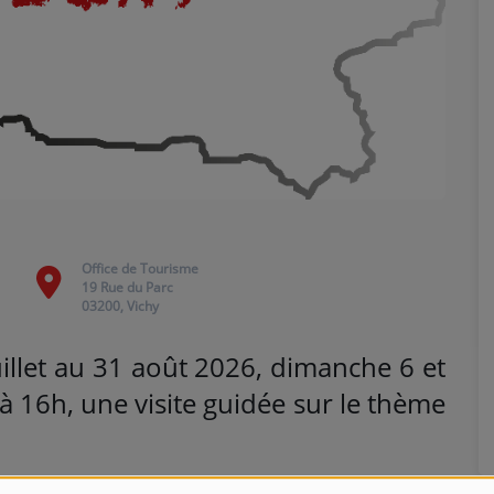
Office de Tourisme
19 Rue du Parc
03200, Vichy
uillet au 31 août 2026, dimanche 6 et
 16h, une visite guidée sur le thème