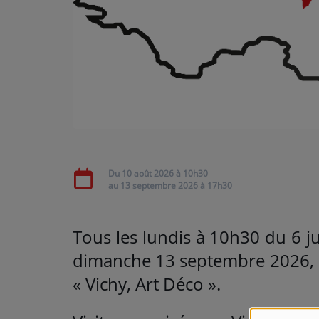
ARTISTES
Médias
PODCASTS
Agenda
Du
10 août 2026
à 10h30
Titres diffusés
au
13 septembre 2026
à 17h30
T
ous les lundis à 10h30 du 6 j
dimanche 13 septembre 2026, à
« Vichy, Art Déco ».