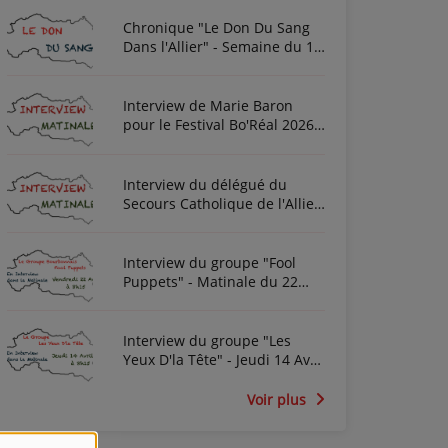
Chronique "Le Don Du Sang
Dans l'Allier" - Semaine du 10
Août 2026
Interview de Marie Baron
pour le Festival Bo'Réal 2026
à Neuilly-le-Réal le vendredi
26 et le samedi 27 juin
Interview du délégué du
Secours Catholique de l'Allier
Frédéric Cottin ce mardi 21
Novembre 2023
Interview du groupe "Fool
Puppets" - Matinale du 22
Avril 2022
Interview du groupe "Les
Yeux D'la Tête" - Jeudi 14 Avril
2022
Voir plus