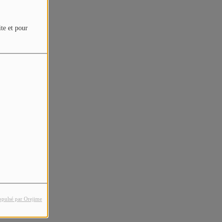
ite et pour
opulsé par Orejime