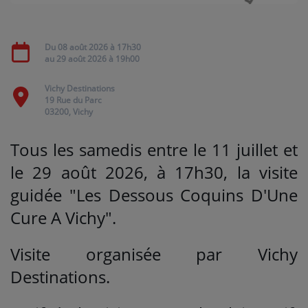
Médias
Du
08 août 2026
à 17h30
au
29 août 2026
à 19h00
PODCASTS
Vichy Destinations
19 Rue du Parc
Agenda
03200, Vichy
Tous les samedis entre le 11 juillet et
Titres diffusés
le 29 août
2026, à 17h30
, la
visite
guidée "Les Dessous Coquins D'Une
Se connecter
Cure A Vichy".
Visite organisée par Vichy
Destinations.