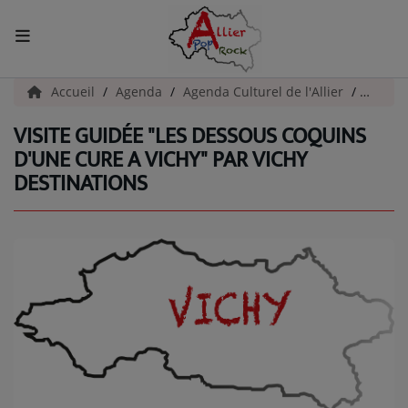
ACCUEIL
Accueil
Agenda
Agenda Culturel de l'Allier
Visite
VISITE GUIDÉE "LES DESSOUS COQUINS
Actualités
D'UNE CURE A VICHY" PAR VICHY
DESTINATIONS
INFOS - ALLIER
AGENDA CULTUREL - ALLIER
INFOS POP ROCK
La Radio
EMISSIONS
ARTISTES