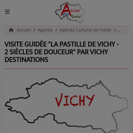
ACCUEIL
Accueil
Agenda
Agenda Culturel de l'Allier
Visite 
VISITE GUIDÉE "LA PASTILLE DE VICHY -
Actualités
2 SIÈCLES DE DOUCEUR" PAR VICHY
DESTINATIONS
INFOS - ALLIER
AGENDA CULTUREL - ALLIER
INFOS POP ROCK
La Radio
EMISSIONS
ARTISTES