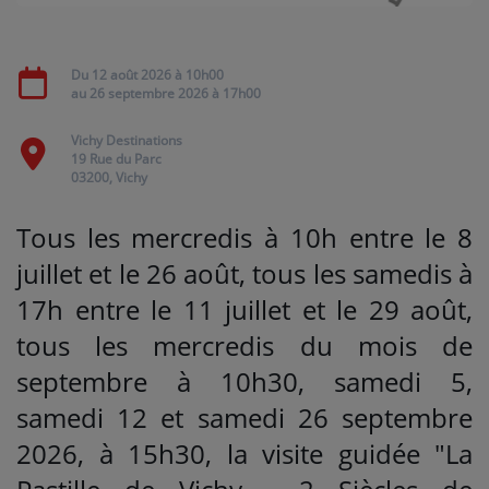
Médias
Du
12 août 2026
à 10h00
au
26 septembre 2026
à 17h00
PODCASTS
Vichy Destinations
19 Rue du Parc
Agenda
03200, Vichy
Tous les mercredis à 10h entre le 8
Titres diffusés
juillet et le 26 août, tous les samedis à
17h entre le 11 juillet et le 29 août,
Se connecter
tous les mercredis du mois de
septembre à 10h30, samedi 5,
samedi 12 et samedi 26 septembre
2026, à 15h30,
la
visite guidée "La