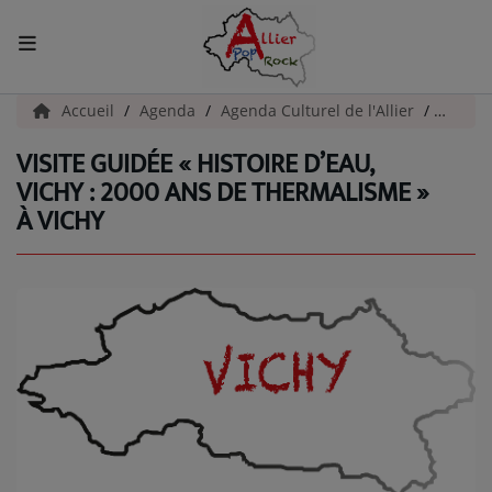
ACCUEIL
Accueil
Agenda
Agenda Culturel de l'Allier
Visite 
VISITE GUIDÉE « HISTOIRE D’EAU,
Actualités
VICHY : 2000 ANS DE THERMALISME »
À VICHY
INFOS - ALLIER
AGENDA CULTUREL - ALLIER
INFOS POP ROCK
La Radio
EMISSIONS
ARTISTES