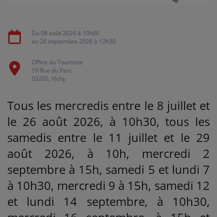
Médias
Du
08 août 2026
à 10h00
au
26 septembre 2026
à 12h30
PODCASTS
Office du Tourisme
19 Rue du Parc
Agenda
03200, Vichy
Tous les mercredis entre le 8 juillet et
Titres diffusés
le 26 août 2026, à 10h30, tous les
samedis entre le 11 juillet et le 29
Se connecter
août 2026, à 10h, mercredi 2
septembre à 15h, samedi 5 et lundi 7
à 10h30, mercredi 9 à 15h, samedi 12
et lundi 14 septembre, à 10h30,