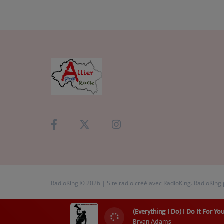
RadioKing © 2026 | Site radio créé avec
RadioKing
. RadioKing
(Everything I Do) I Do It For Yo
Bryan Adams