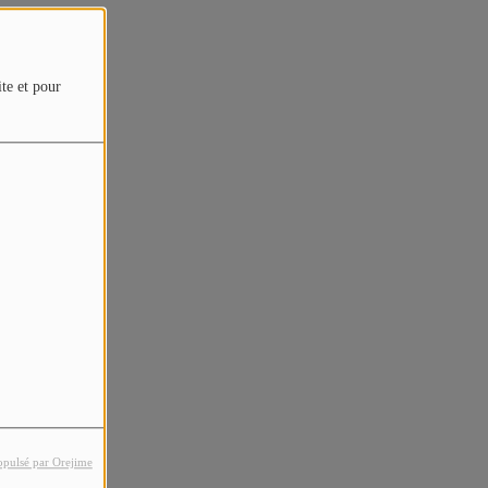
ite et pour
opulsé par Orejime