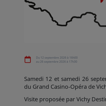
ARTISTES
Médias
PODCASTS
Agenda
Du
12 septembre 2026
à 16h00
Titres diffusés
au
26 septembre 2026
à 17h30
Samedi 12 et samedi 26 sept
du Grand Casino-Opéra de Vich
Visite proposée par Vichy Desti