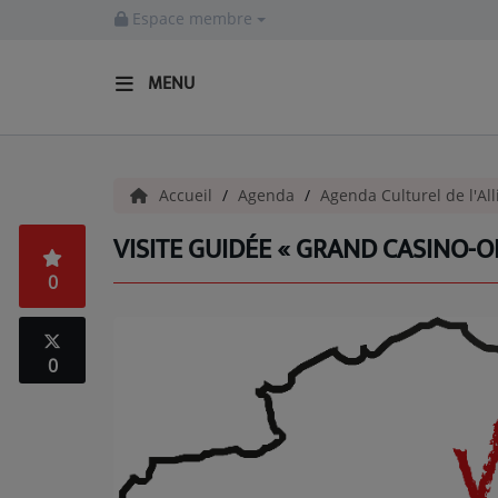
Espace membre
MENU
ACCUEIL
Accueil
Agenda
Agenda Culturel de l'All
Actualités
VISITE GUIDÉE « GRAND CASINO-O
INFOS - ALLIER
0
AGENDA CULTUREL - ALLIER
INFOS POP ROCK
0
La Radio
EMISSIONS