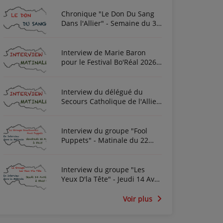
Chronique "Le Don Du Sang
Dans l'Allier" - Semaine du 3
Août 2026
Interview de Marie Baron
pour le Festival Bo'Réal 2026
à Neuilly-le-Réal le vendredi
26 et le samedi 27 juin
Interview du délégué du
Secours Catholique de l'Allier
Frédéric Cottin ce mardi 21
Novembre 2023
Interview du groupe "Fool
Puppets" - Matinale du 22
Avril 2022
Interview du groupe "Les
Yeux D'la Tête" - Jeudi 14 Avril
2022
Voir plus