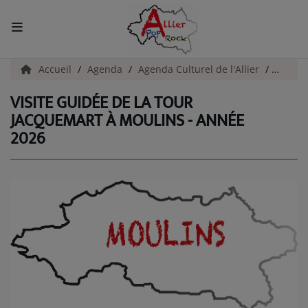
ACCUEIL
Accueil
Agenda
Agenda Culturel de l'Allier
Visite
VISITE GUIDÉE DE LA TOUR
Actualités
JACQUEMART À MOULINS - ANNÉE
2026
INFOS - ALLIER
AGENDA CULTUREL - ALLIER
INFOS POP ROCK
La Radio
EMISSIONS
ARTISTES