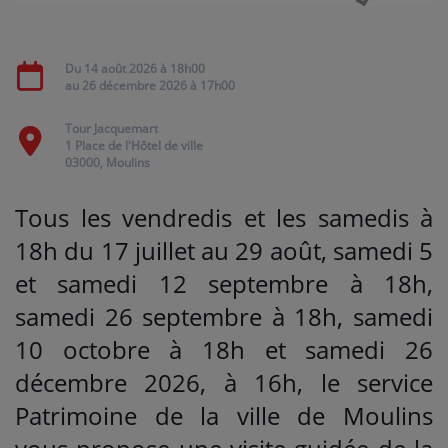
Médias
Du
14 août 2026
à 18h00
au
26 décembre 2026
à 17h00
PODCASTS
Tour Jacquemart
1 Place de l'Hôtel de ville
Agenda
03000, Moulins
Tous les vendredis et les samedis à
Titres diffusés
18h du 17 juillet au 29 août, samedi 5
et samedi 12 septembre à 18h,
Se connecter
samedi 26 septembre à 18h, samedi
10 octobre à 18h et samedi 26
décembre 2026, à 16h, le service
Patrimoine de la ville de Moulins