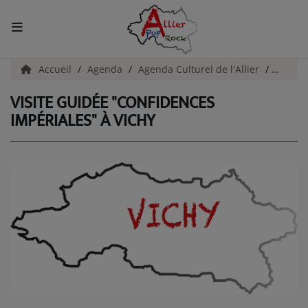
ACCUEIL
Accueil
Agenda
Agenda Culturel de l'Allier
Visite 
VISITE GUIDÉE "CONFIDENCES
Actualités
IMPÉRIALES" À VICHY
INFOS - ALLIER
AGENDA CULTUREL - ALLIER
INFOS POP ROCK
La Radio
EMISSIONS
ARTISTES