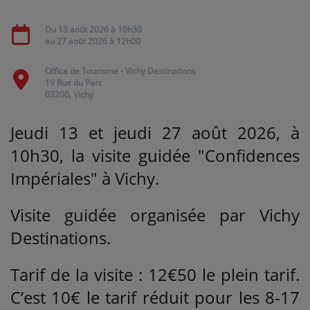
Du
13 août 2026
à 10h30
Médias
au
27 août 2026
à 12h00
PODCASTS
Office de Tourisme - Vichy Destinations
19 Rue du Parc
03200, Vichy
Agenda
Jeudi 13 et jeudi 27 août 2026, à
Titres diffusés
10h30, la visite guidée "Confidences
Impériales" à Vichy.
Se connecter
Visite guidée organisée par Vichy
Destinations.
Tarif de la visite : 12€50 le plein tarif.
C’est 10€ le tarif réduit pour les 8-17